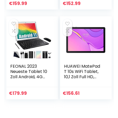
2.0Ghz-
ROM 128GB
€
159.99
€
152.99
Prozessor,6GB
Erweiterbar mit
RAM 128GB ROM,
Tastatur Maus…
4G LTE…
FEONAL 2023
HUAWEI MatePad
Neueste Tablet 10
T 10s WiFi Tablet,
Zoll Android, 4G
10,1 Zoll Full HD,
LTE Tablette PC
Octa-core
Mit 2 SIM Slot 4GB
Prozessor, eBook
RAM 64GB ROM
Modus, Dual
€
179.99
€
156.61
128GB TF Tablet
Speaker, 4+64
Mit…
GB…