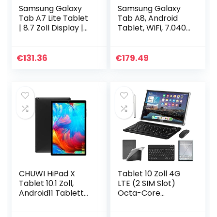
Samsung Galaxy
Samsung Galaxy
Tab A7 Lite Tablet
Tab A8, Android
| 8.7 Zoll Display |
Tablet, WiFi, 7.040
Wi-Fi | Android 11 |
mAh Akku, 10,5 Zoll
32 GB Speicher |
TFT Display, vier
Grau
Lautsprecher, 32
€
131.36
€
179.49
GB/3 GB RAM…
CHUWI HiPad X
Tablet 10 Zoll 4G
Tablet 10.1 Zoll,
LTE (2 SIM Slot)
Android11 Tablett
Octa-Core
PC Unisoc T618
Android 11.0 Tablet
Octa-Core-
PC 4GB RAM 64GB