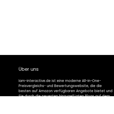
Über uns
Iam-interactive.de ist eine moderne All-in-One-
Preisvergleichs- und Bewertungswebsite, die die
besten auf Amazon verfügbaren Angebote bietet und
Sie durch die neuesten hinzugefügten Blogs auf dem
Laufenden hält. Alle Bilder unterliegen dem
Urheberrecht ihrer jeweiligen Eigentümer. Alle zitierten
Inhalte stammen aus ihren jeweiligen Quellen.