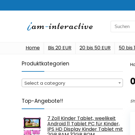
Search
for:
Home
Bis 20 EUR
20 bis 50 EUR
50 bis
Produktkategorien
H
‎
Select a category
Top-Angebote!!
Sh
7 Zoll Kinder Tablet, weelikeit
Android 11 Tablet PC für Kinder,
IPS HD Display Kinder Tablet mit
2GB RAM 32GB ROM…