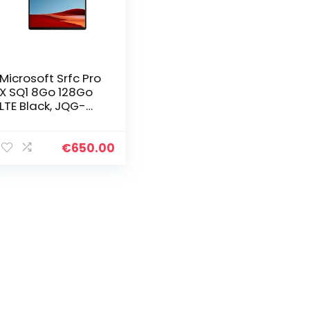
Microsoft Srfc Pro
X SQ1 8Go 128Go
LTE Black, JQG-
0003 Surface Pro
€
650.00