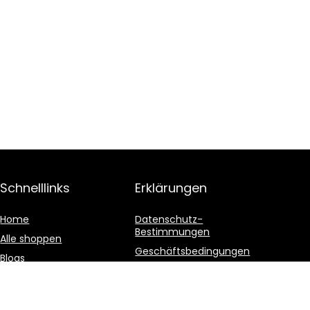
Schnelllinks
Erklärungen
Home
Datenschutz-
Bestimmungen
Alle shoppen
Geschäftsbedingungen
Blogs
Affiliate-Offenlegung
Unsere Webshops
Werben