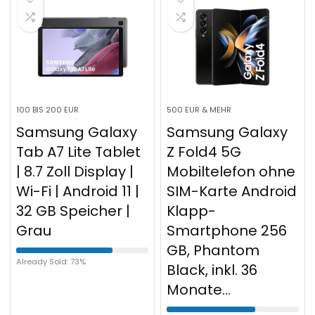
100 BIS 200 EUR
500 EUR & MEHR
Samsung Galaxy
Samsung Galaxy
Tab A7 Lite Tablet
Z Fold4 5G
| 8.7 Zoll Display |
Mobiltelefon ohne
Wi-Fi | Android 11 |
SIM-Karte Android
32 GB Speicher |
Klapp-
Grau
Smartphone 256
GB, Phantom
Already Sold: 73%
Black, inkl. 36
Monate…