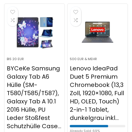
BIS 20 EUR
500 EUR & MEHR
BYCeKe Samsung
Lenovo IdeaPad
Galaxy Tab A6
Duet 5 Premium
Hülle (SM-
Chromebook (13,3
T580/T585/T587),
Zoll, 1920×1080, Full
Galaxy Tab A 10.1
HD, OLED, Touch)
2016 Hülle, PU
2-in-1 Tablet,
Leder Stoßfest
dunkelgrau inkl…
Schutzhülle Case…
Already Sold: 69%