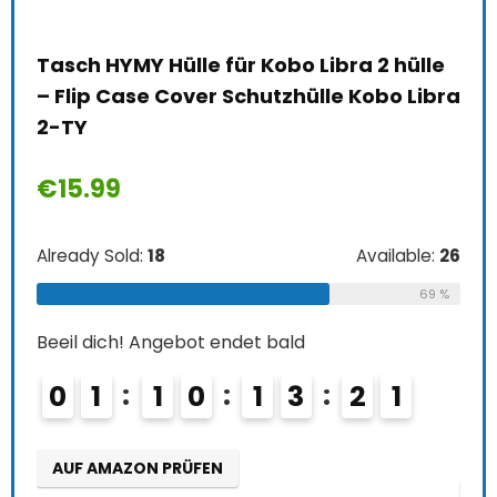
Tasch HYMY Hülle für Kobo Libra 2 hülle
Tas
– Flip Case Cover Schutzhülle Kobo Libra
Gla
2-TY
Fli
TEC
€
15.99
€
1
Already Sold:
18
Available:
26
Alre
69 %
Beeil dich! Angebot endet bald
le:
16
Beei
0
1
1
0
1
3
1
9
2
0
75 %
0
AUF AMAZON PRÜFEN