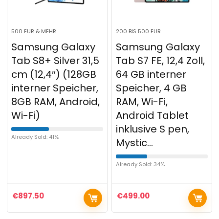
500 EUR & MEHR
200 BIS 500 EUR
Samsung Galaxy
Samsung Galaxy
Tab S8+ Silver 31,5
Tab S7 FE, 12,4 Zoll,
cm (12,4″) (128GB
64 GB interner
interner Speicher,
Speicher, 4 GB
8GB RAM, Android,
RAM, Wi-Fi,
Wi-Fi)
Android Tablet
inklusive S pen,
Already Sold: 41%
Mystic…
Already Sold: 34%
€
897.50
€
499.00