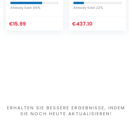
Schutzfolie für TCL
NXTPAPER 10s hülle
Already Sold: 66%
Already Sold: 22%
– Flip Case Cover
Schutzhülle…
€
15.99
€
437.10
Haben Sie etwas
Interessantes
gefunden?
ERHALTEN SIE BESSERE ERGEBNISSE, INDEM
SIE NOCH HEUTE AKTUALISIEREN!