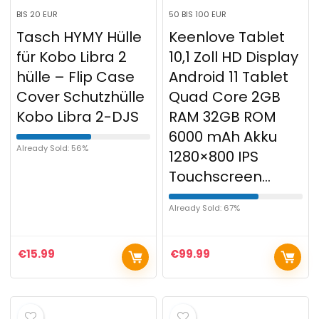
BIS 20 EUR
50 BIS 100 EUR
Tasch HYMY Hülle
Keenlove Tablet
für Kobo Libra 2
10,1 Zoll HD Display
hülle – Flip Case
Android 11 Tablet
Cover Schutzhülle
Quad Core 2GB
Kobo Libra 2-DJS
RAM 32GB ROM
6000 mAh Akku
Already Sold: 56%
1280×800 IPS
Touchscreen…
Already Sold: 67%
€
15.99
€
99.99