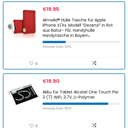
€
19.95
Almwild® Hülle Tasche für Apple
iPhone X/Xs. Modell “Dezenzi” in Rot
aus Natur- Filz. Handyhülle
Handytasche in Bayern…
Already Sold: 30%
0
€
19.90
Akku für Tablet Alcatel One Touch Pixi
3 (7) WiFi, 3,7V, Li-Polymer
Already Sold: 85%
0