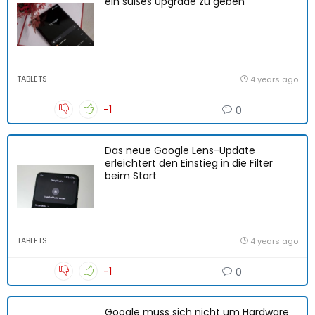
ein süßes Upgrade zu geben
TABLETS
4 years ago
-1
0
Das neue Google Lens-Update
erleichtert den Einstieg in die Filter
beim Start
TABLETS
4 years ago
-1
0
Google muss sich nicht um Hardware