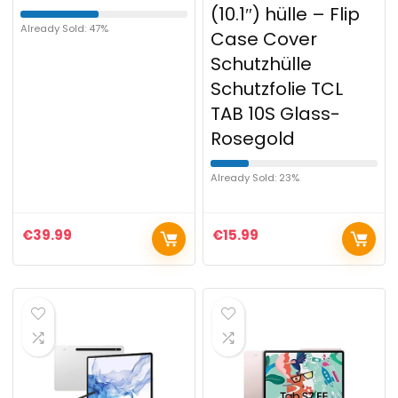
(10.1″) hülle – Flip
Already Sold: 47%
Case Cover
Schutzhülle
Schutzfolie TCL
TAB 10S Glass-
Rosegold
Already Sold: 23%
€
39.99
€
15.99