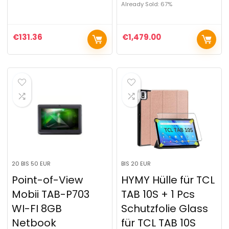
Already Sold: 67%
€
131.36
€
1,479.00
20 BIS 50 EUR
BIS 20 EUR
Point-of-View
HYMY Hülle für TCL
Mobii TAB-P703
TAB 10S + 1 Pcs
WI-FI 8GB
Schutzfolie Glass
Netbook
für TCL TAB 10S