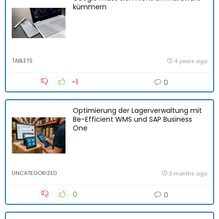
kümmern
TABLETS
4 years ago
-1
0
Optimierung der Lagerverwaltung mit
Be-Efficient WMS und SAP Business
One
UNCATEGORIZED
3 months ago
0
0