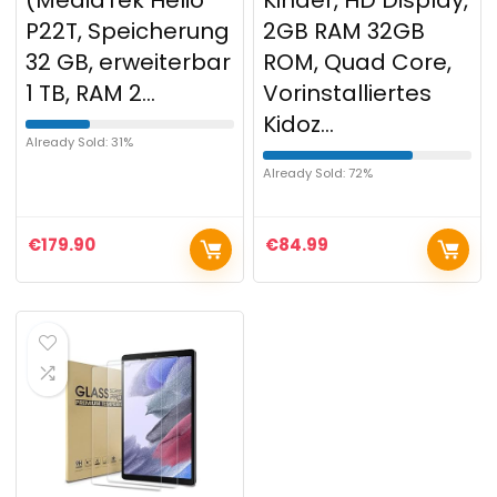
(MediaTek Helio
Kinder, HD Display,
P22T, Speicherung
2GB RAM 32GB
32 GB, erweiterbar
ROM, Quad Core,
1 TB, RAM 2…
Vorinstalliertes
Kidoz…
Already Sold: 31%
Already Sold: 72%
€
179.90
€
84.99