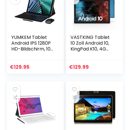
YUMKEM Tablet
VASTKING Tablet
Android IPS 1280P
10 Zoll Android 10,
HD-Bildschirm, 10-
KingPad K10, 4G
Zoll-2-in-1-Tablets
LTE + 5G WiFi, 1920
PC, 8 Kern CPU,
x 1200 IPS, 3 GB
6000mAh Batterie,
RAM, 32 GB ROM, 13
€
129.95
€
129.99
64GB Speicher…
MP+5MP…