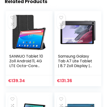
Related Products
SANNUO Tablet 10
Samsung Galaxy
Zoll Android 11, 4G
Tab A7 Lite Tablet
LTE Octa-Core
| 8.7 Zoll Display |
Tablet, 4 GB RAM
Wi-Fi | Android 11 |
64 GB ROM, 8MP +
32 GB Speicher |
2MP Cameras,2.5D
Grau
€
139.34
€
131.36
IPS Screen,WiFi…