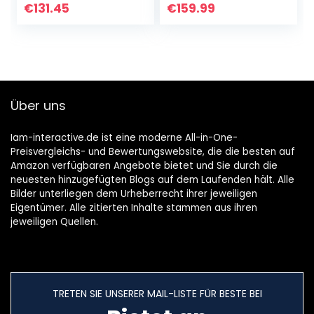
Silber
2.0Ghz-
€
131.45
€
159.99
Prozessor,6GB
RAM 128GB ROM,
4G LTE…
Über uns
Iam-interactive.de ist eine moderne All-in-One-
Preisvergleichs- und Bewertungswebsite, die die besten auf
Amazon verfügbaren Angebote bietet und Sie durch die
neuesten hinzugefügten Blogs auf dem Laufenden hält. Alle
Bilder unterliegen dem Urheberrecht ihrer jeweiligen
Eigentümer. Alle zitierten Inhalte stammen aus ihren
jeweiligen Quellen.
TRETEN SIE UNSERER MAIL-LISTE FÜR BESTE BEI