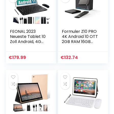
FEONAL 2023
Formuler Z10 PRO
Neueste Tablet 10
4K Android 10 OTT
Zoll Android, 4G
2GB RAM 16GB
LTE Tablette PC
Flash WLAN,
Mit 2 SIM Slot 4GB
Part_B09KM6CNS
RAM 64GB ROM
9, schwarz
€
179.99
€
132.74
128GB TF Tablet
Mit…