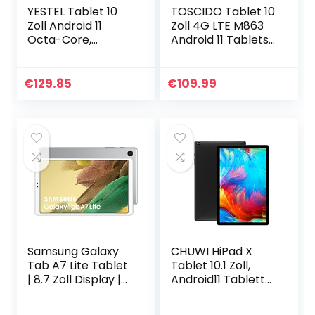
YESTEL Tablet 10
TOSCIDO Tablet 10
Zoll Android 11
Zoll 4G LTE M863
Octa-Core,
Android 11 Tablets
2.4G+5G WLAN,
PC,4GB/RAM,64GB
4GB RAM, 64GB
/ROM,Otca
Speicher
Core,Dual
€
129.85
€
109.99
(Erweiterbar bis
SIM,WiFi,Bluetooth
256GB), 6000
Tastatur…
mAh…
Samsung Galaxy
CHUWI HiPad X
Tab A7 Lite Tablet
Tablet 10.1 Zoll,
| 8.7 Zoll Display |
Android11 Tablett
Wi-Fi | Android 11 |
PC Unisoc T618
32 GB Speicher |
Octa-Core-