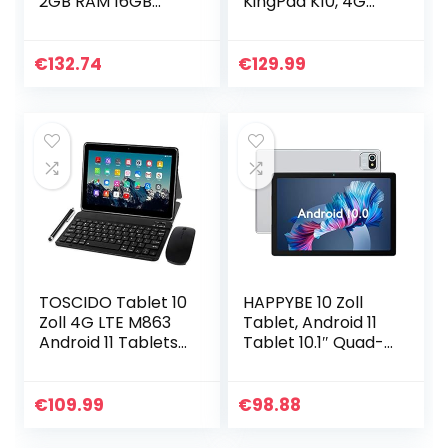
2GB RAM 16GB
KingPad K10, 4G
Flash WLAN,
LTE + 5G WiFi, 1920
Part_B09KM6CNS
x 1200 IPS, 3 GB
9, schwarz
RAM, 32 GB ROM, 13
€
132.74
€
129.99
MP+5MP…
TOSCIDO Tablet 10
HAPPYBE 10 Zoll
Zoll 4G LTE M863
Tablet, Android 11
Android 11 Tablets
Tablet 10.1″ Quad-
PC,4GB/RAM,64GB
Core Tablet-PC,
/ROM,Otca
6000 mAh Akku,
Core,Dual
10.1″ IPS Display,
€
109.99
€
98.88
SIM,WiFi,Bluetooth
32GB, Silber
Tastatur…