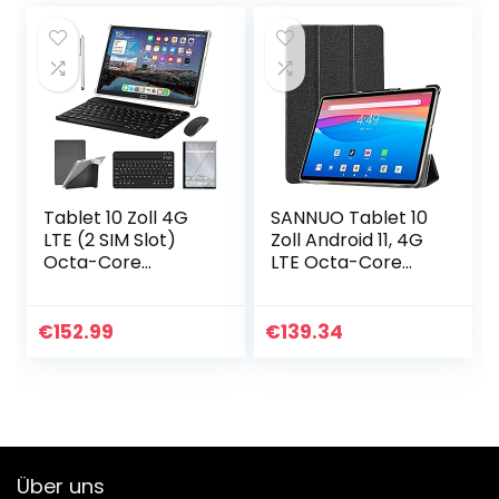
Tablet 10 Zoll 4G
SANNUO Tablet 10
LTE (2 SIM Slot)
Zoll Android 11, 4G
Octa-Core
LTE Octa-Core
Android 11.0 Tablet
Tablet, 4 GB RAM
PC 4GB RAM 64GB
64 GB ROM, 8MP +
ROM 128GB
2MP Cameras,2.5D
€
152.99
€
139.34
Erweiterbar mit
IPS Screen,WiFi…
Tastatur Maus…
Über uns