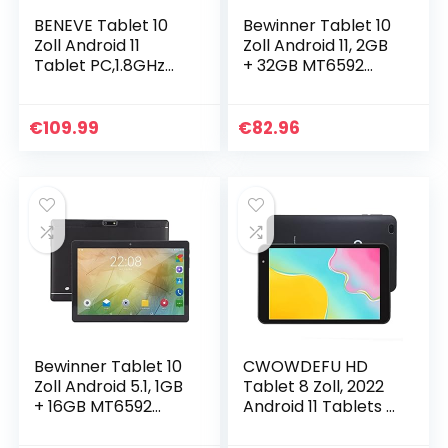
BENEVE Tablet 10
Bewinner Tablet 10
Zoll Android 11
Zoll Android 11, 2GB
Tablet PC,1.8GHz
+ 32GB MT6592
Quad-Core
Octa Core Tablet
Prozessor,3GB
PCs, 1960×1080 IPS
RAM,32GB ROM,
Screen, 2MP+5MP,
€
109.99
€
82.96
1280×800 HD
WiFi+B/T/N…
IPS,2MP+8MP
Kamera…
Bewinner Tablet 10
CWOWDEFU HD
Zoll Android 5.1, 1GB
Tablet 8 Zoll, 2022
+ 16GB MT6592
Android 11 Tablets 8
Octa Core Tablet
Zoll HD Display, 32
PCs, 1960×1080 IPS
GB,2.4G/5G WLAN,