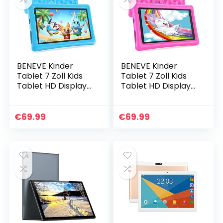
BENEVE Kinder
BENEVE Kinder
Tablet 7 Zoll Kids
Tablet 7 Zoll Kids
Tablet HD Display
Tablet HD Display
Android Tablet für
Android Tablet für
Kinder Kleinkind
Kinder Kleinkind
Tablet Kids Edition
Tablet Kids Edition
€
69.99
€
69.99
Tablet mit…
Tablet mit…