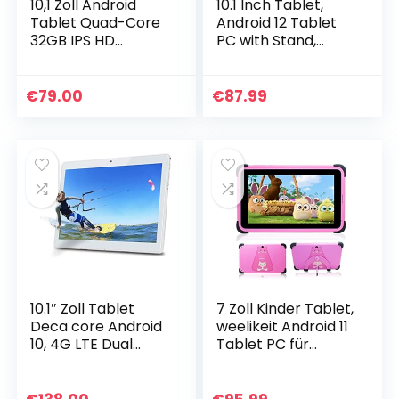
10,1 Zoll Android
10.1 Inch Tablet,
Tablet Quad-Core
Android 12 Tablet
32GB IPS HD
PC with Stand,
Display 6000mAh
Quad Core
(Silber)
Processor, Google
GMS, 2GB RAM,
€
79.00
€
87.99
64GB ROM (512GB
Expandable…
10.1″ Zoll Tablet
7 Zoll Kinder Tablet,
Deca core Android
weelikeit Android 11
10, 4G LTE Dual
Tablet PC für
SIM，4GB RAM
Kinder, IPS HD
64GB Speicher,
Display Kinder
1920 * 1200 Full HD
Tablet mit 2GB