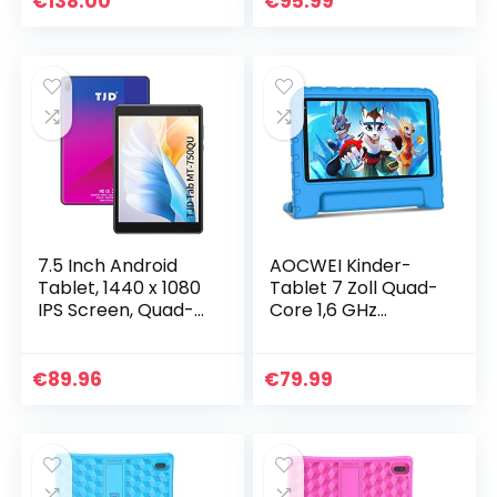
€
138.00
€
95.99
IPS
RAM 32GB ROM…
Touchscreen,Dual
Kamera,
WiFi/WLAN/Bluetoo
th/GPS TYD-109
(Silbrig)
7.5 Inch Android
AOCWEI Kinder-
Tablet, 1440 x 1080
Tablet 7 Zoll Quad-
IPS Screen, Quad-
Core 1,6 GHz
Core Processor,
Android 11 HD
2GB RAM, 32GB
Kinder-Tablet, 32
ROM (512GB
GB (TF 128 GB) |
€
89.96
€
79.99
Expandable),
WLAN | Dual-
Google…
Kameras…