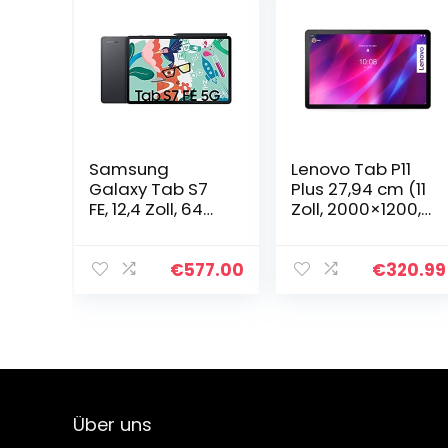
Samsung
Lenovo Tab P11
Galaxy Tab S7
Plus 27,94 cm (11
FE, 12,4 Zoll, 64
Zoll, 2000×1200,
GB interner
2K, WideView,
Speicher, 4 GB
Touch) Tablet
RAM, 5G, Android
Computer
€
577.00
€
320.99
Tablet inklusive
(MediaTek Helio
S pen, Mystic
G90T, 4GB RAM…
Black
Über uns