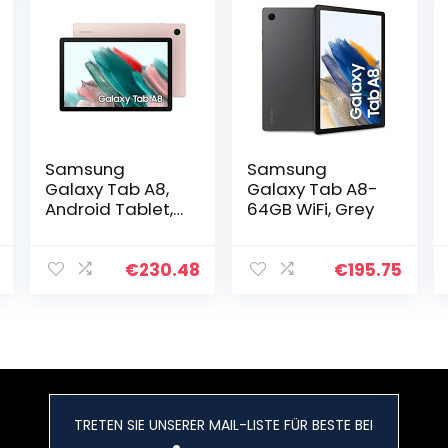
Samsung
Samsung
Galaxy Tab A8,
Galaxy Tab A8-
Android Tablet,
64GB WiFi, Grey
LTE, 7.040 mAh
Akku, 10,5 Zoll TFT
Display, vier
€
230.48
€
195.75
Lautsprecher, 32
GB/3 GB RAM, in…
TRETEN SIE UNSERER MAIL-LISTE FÜR BESTE BEI