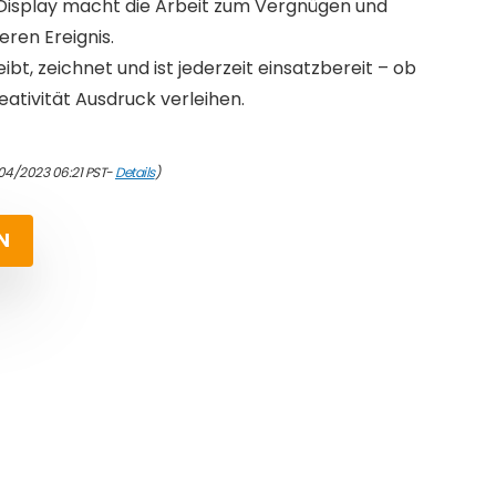
e Display macht die Arbeit zum Vergnügen und
ren Ereignis.
eibt, zeichnet und ist jederzeit einsatzbereit – ob
eativität Ausdruck verleihen.
/04/2023 06:21 PST-
Details
)
N