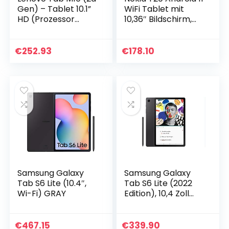
Gen) – Tablet 10.1”
WiFi Tablet mit
HD (Prozessor
10,36″ Bildschirm,
MediaTek Helio
4GB RAM/64GB
P22T, 4 GB di RAM,
ROM, 8200mAh
128 GB (eMMC),
Akku, 8MP + 5MP
€
252.93
€
178.10
Android 10, WiFi…
Kamera, Stereo-
Lautsprecher mit
OZO Playback, Dual
Mikrofon,
Metallgehäuse –
Ocean Blue
Samsung Galaxy
Samsung Galaxy
Tab S6 Lite (10.4″,
Tab S6 Lite (2022
Wi-Fi) GRAY
Edition), 10,4 Zoll
TFT Display, 64 GB
Speicher, WiFi,
Android Tablet inkl.
€
467.15
€
339.90