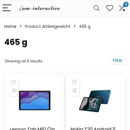
0
Home
Product Artikelgewicht
‎465 g
‎465 g
Filter
Showing all 6 results
Lenovo Tab M10 (2a
Nokia T20 Android 11