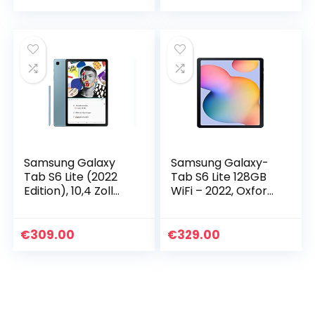
S Pen…
Samsung Galaxy
Samsung Galaxy-
Tab S6 Lite (2022
Tab S6 Lite 128GB
Edition), 10,4 Zoll
WiFi – 2022, Oxford
TFT Display, 64 GB
Gray
Speicher, WiFi,
Android Tablet inkl.
€
309.00
€
329.00
S Pen…