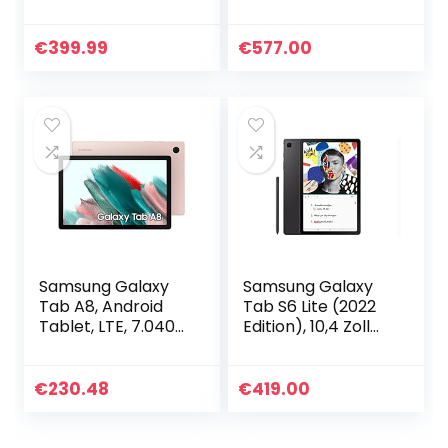
Tablette PC,
Speicher, 4 GB
UNISOC T618,
RAM, 5G, Android
Octa-Kern, 8GB
Tablet inklusive S
€
399.99
€
577.00
RAM, 128GB
pen, Mystic Black
Speicher, FHD…
Samsung Galaxy
Samsung Galaxy
Tab A8, Android
Tab S6 Lite (2022
Tablet, LTE, 7.040
Edition), 10,4 Zoll
mAh Akku, 10,5 Zoll
TFT Display, 64 GB
TFT Display, vier
Speicher, LTE,
Lautsprecher, 32
Android Tablet inkl.
€
230.48
€
419.00
GB/3 GB RAM, in…
S Pen…