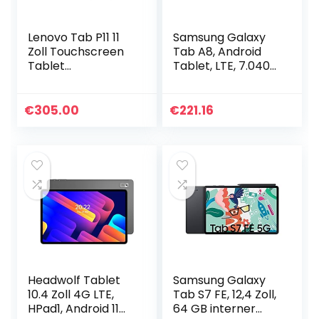
Lenovo Tab P11 11
Samsung Galaxy
Zoll Touchscreen
Tab A8, Android
Tablet
Tablet, LTE, 7.040
(Qualcomm
mAh Akku, 10,5 Zoll
Snapdragon 662 8
TFT Display, vier
Core, 4 GB RAM,
Lautsprecher, 32
€
305.00
€
221.16
128 GB Speicher,
GB/3 GB RAM…
WLAN, Android 10…
Headwolf Tablet
Samsung Galaxy
10.4 Zoll 4G LTE,
Tab S7 FE, 12,4 Zoll,
HPad1, Android 11
64 GB interner