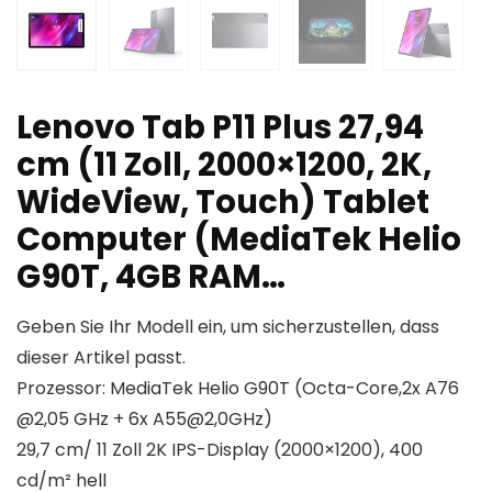
Lenovo Tab P11 Plus 27,94
cm (11 Zoll, 2000×1200, 2K,
WideView, Touch) Tablet
Computer (MediaTek Helio
G90T, 4GB RAM…
Geben Sie Ihr Modell ein, um sicherzustellen, dass
dieser Artikel passt.
Prozessor: MediaTek Helio G90T (Octa-Core,2x A76
@2,05 GHz + 6x A55@2,0GHz)
29,7 cm/ 11 Zoll 2K IPS-Display (2000×1200), 400
cd/m² hell