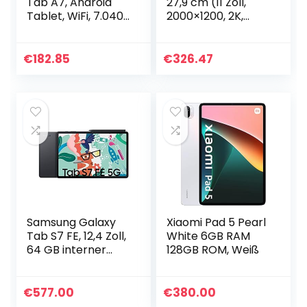
Tab A7, Android
27,9 cm (11 Zoll,
Tablet, WiFi, 7.040
2000×1200, 2K,
mAh Akku, 10,4 Zoll
WideView, Touch)
TFT Display, vier
Android Tablet
Lautsprecher, 32
(OctaCore, 4GB
€
182.85
€
326.47
GB/3 GB RAM…
RAM, 128GB UFS,
Wi-Fi…
Samsung Galaxy
Xiaomi Pad 5 Pearl
Tab S7 FE, 12,4 Zoll,
White 6GB RAM
64 GB interner
128GB ROM, Weiß
Speicher, 4 GB
RAM, 5G, Android
Tablet inklusive S
€
577.00
€
380.00
pen, Mystic Black