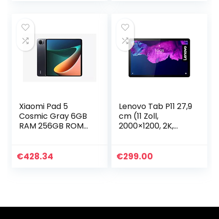
Xiaomi Pad 5
Lenovo Tab P11 27,9
Cosmic Gray 6GB
cm (11 Zoll,
RAM 256GB ROM
2000×1200, 2K,
XIAOMI-PAD5-6
WideView, Touch)
256 dunkelgrau
Android Tablet
(OctaCore, 4GB
€
428.34
€
299.00
RAM, 64GB UFS,
Wi-Fi…