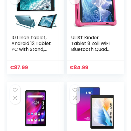
10.1 Inch Tablet,
ULIST Kinder
Android 12 Tablet
Tablet 8 Zoll WiFi
PC with Stand,
Bluetooth Quad
Quad Core
Core HD 1280 * 800
Processor, Google
IPS Screen 2GB
GMS, 2GB RAM,
RAM 32GB ROM
€
87.99
€
84.99
64GB ROM (512GB
Kids Tablet
Expandable…
Android 11