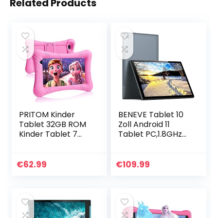
Related Products
PRITOM Kinder
BENEVE Tablet 10
Tablet 32GB ROM
Zoll Android 11
Kinder Tablet 7
Tablet PC,1.8GHz
Zoll WiFi Android
Quad-Core
Tablet Android 10
Prozessor,3GB
Quad Core
RAM,32GB ROM,
€
62.99
€
109.99
Prozessor HD IPS
1280×800 HD
Display…
IPS,2MP+8MP
Kamera…