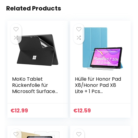
Related Products
MoKo Tablet
Hülle für Honor Pad
Rückenfolie für
X8/Honor Pad X8
Microsoft Surface
Lite + 1 Pcs
Pro 9 2022/Pro 8
Schutzfolie für
2021 Tablet – 13″
Honor Pad
Touchscreen, PU
X8/Honor Pad X8
€
12.99
€
12.59
Leder Schutzfolie
Lite hülle – Flip
Kratzfeste
Case Cover…
Schutzabdeckung
für Surface Pro 9/8