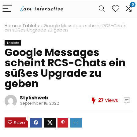
0
Home
»
Tablets
»
Google Messages scheint RCS-Chats
ein süßes Upgrade zu geben
Tablets
Google Messages
scheint RCS-Chats ein
süßes Upgrade zu
geben
Stylishweb
27
Views
September 18, 2022
1
Save