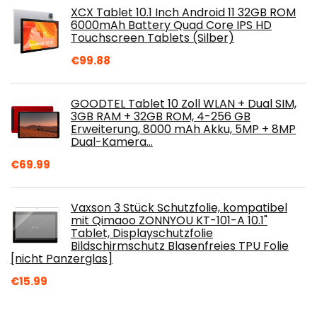
XCX Tablet 10.1 Inch Android 11 32GB ROM
6000mAh Battery Quad Core IPS HD
Touchscreen Tablets (Silber)
€
99.88
GOODTEL Tablet 10 Zoll WLAN + Dual SIM,
3GB RAM + 32GB ROM, 4-256 GB
Erweiterung, 8000 mAh Akku, 5MP + 8MP
Dual-Kamera…
€
69.99
Vaxson 3 Stück Schutzfolie, kompatibel
mit Qimaoo ZONNYOU KT-101-A 10.1"
Tablet, Displayschutzfolie
Bildschirmschutz Blasenfreies TPU Folie
[nicht Panzerglas]
€
15.99