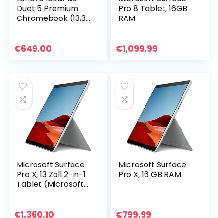
Duet 5 Premium
Pro 8 Tablet, 16GB
Chromebook (13,3
RAM
Zoll, 1920×1080, Full
HD, OLED, Touch)
2-in-1 Tablet,
€
649.00
€
1,099.99
dunkelgrau inkl…
Microsoft Surface
Microsoft Surface
Pro X, 13 Zoll 2-in-1
Pro X, 16 GB RAM
Tablet (Microsoft
SQ2, 16 GB RAM, 512
GB SSD, Win 11
Home)
€
1,360.10
€
799.99