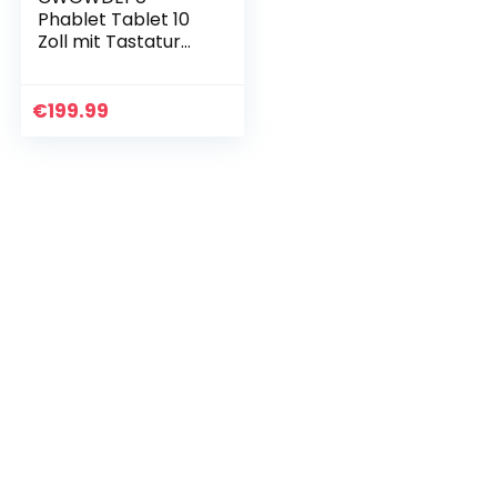
Phablet Tablet 10
Zoll mit Tastatur
4G LTE Tablette PC
mit SIM WiFi (1080p
Full HD, WideView,
€
199.99
In-Cell…