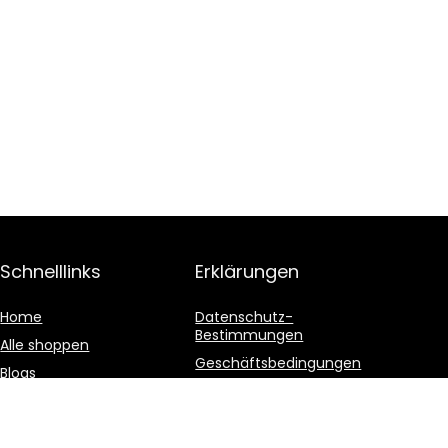
Schnelllinks
Erklärungen
Home
Datenschutz-
Bestimmungen
Alle shoppen
Geschäftsbedingungen
Blogs
Affiliate-Offenlegung
Unsere Webshops
Werben