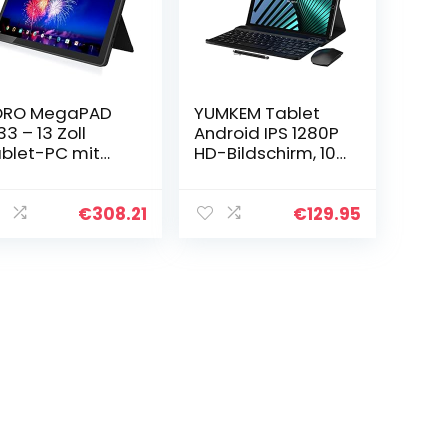
ORO MegaPAD
YUMKEM Tablet
33 – 13 Zoll
Android IPS 1280P
blet-PC mit
HD-Bildschirm, 10-
xCore A72
Zoll-2-in-1-
6GHz CPU, 4GB
Tablets PC, 8 Kern
M, 32GB Flash,
CPU, 6000mAh
€
308.21
€
129.95
llHD IPS Display,
Batterie, 64GB
AN (2.4…
Speicher…