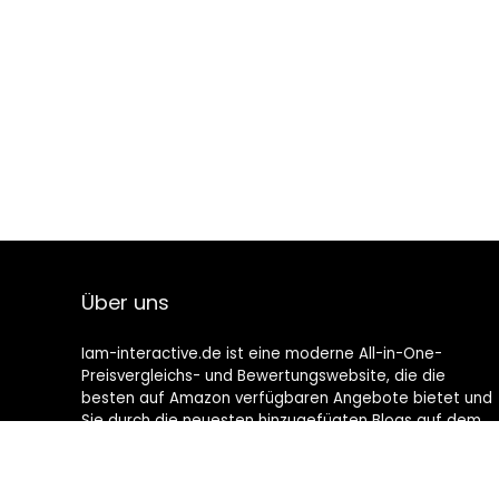
Über uns
Iam-interactive.de ist eine moderne All-in-One-
Preisvergleichs- und Bewertungswebsite, die die
besten auf Amazon verfügbaren Angebote bietet und
Sie durch die neuesten hinzugefügten Blogs auf dem
Laufenden hält. Alle Bilder unterliegen dem
Urheberrecht ihrer jeweiligen Eigentümer. Alle zitierten
Inhalte stammen aus ihren jeweiligen Quellen.