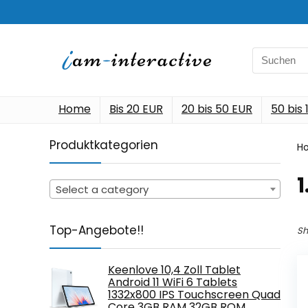
Search
for:
Home
Bis 20 EUR
20 bis 50 EUR
50 bis
Produktkategorien
H
‎
Select a category
Top-Angebote!!
Sh
Keenlove 10,4 Zoll Tablet
Android 11 WiFi 6 Tablets
1332x800 IPS Touchscreen Quad
Core 3GB RAM 32GB ROM