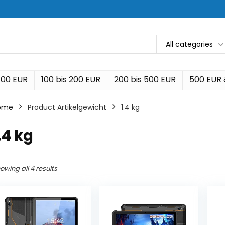
All categories
 100 EUR
100 bis 200 EUR
200 bis 500 EUR
500 EUR
ome
Product Artikelgewicht
‎1.4 kg
1.4 kg
owing all 4 results