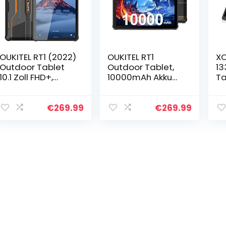
OUKITEL RT1 (2022)
OUKITEL RT1
X
Outdoor Tablet
Outdoor Tablet,
13
10.1 Zoll FHD+,
10000mAh Akku
Ta
10000 mAh Akku
Tablet 10 Zoll
Si
PC,128GB
Android 11, IP68
1.
Erweiterbar,Octa-
Wasserdicht
RA
€
269.99
€
269.99
Core Prozessor
Tablet Outdoor,
Fu
4GB RAM 64GB…
1200 x1920 IPS
WL
FHD…