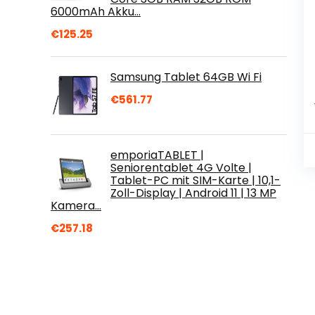
6000mAh Akku…
€
125.25
Samsung Tablet 64GB Wi Fi
€
561.77
emporiaTABLET |
Seniorentablet 4G Volte |
Tablet-PC mit SIM-Karte | 10,1-
Zoll-Display | Android 11 | 13 MP
Kamera…
€
257.18