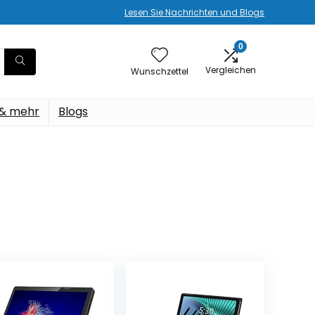
Lesen Sie Nachrichten und Blogs
0
Vergleichen
Wunschzettel
 & mehr
Blogs