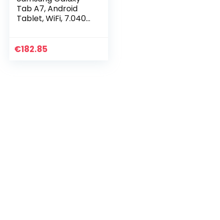
Tab A7, Android
Tablet, WiFi, 7.040
mAh Akku, 10,4 Zoll
TFT Display, vier
Lautsprecher, 32
€
182.85
GB/3 GB RAM…