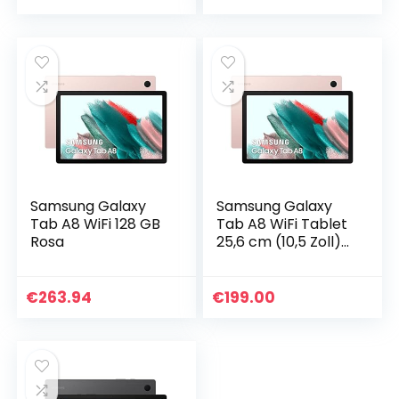
Version)
Version)
Samsung Galaxy
Samsung Galaxy
Tab A8 WiFi 128 GB
Tab A8 WiFi Tablet
Rosa
25,6 cm (10,5 Zoll)
64 GB Android
Farbe Pink
(spanische
€
263.94
€
199.00
Version)