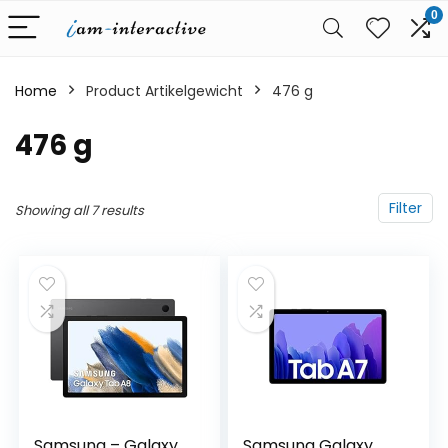
0
Home
Product Artikelgewicht
‎476 g
‎476 g
Filter
Showing all 7 results
Samsung – Galaxy
Samsung Galaxy