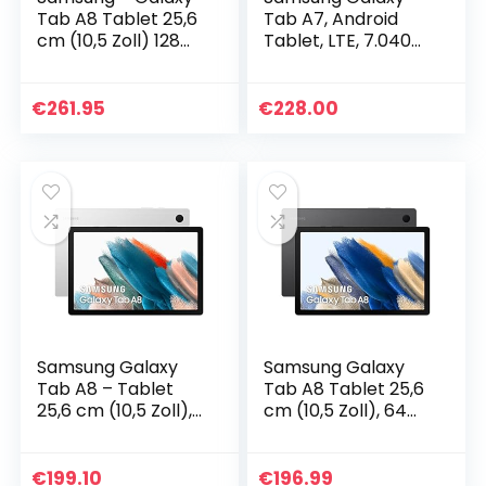
Tab A8 Tablet 25,6
Tab A7, Android
cm (10,5 Zoll) 128
Tablet, LTE, 7.040
GB Android Farbe
mAh Akku, 10,4 Zoll
Silber (spanische
TFT Display, vier
Version) (die
Lautsprecher, 32
€
261.95
€
228.00
italienische…
GB/3 GB RAM…
Samsung Galaxy
Samsung Galaxy
Tab A8 – Tablet
Tab A8 Tablet 25,6
25,6 cm (10,5 Zoll),
cm (10,5 Zoll), 64
64 GB, WiFi,
GB, WiFi, Android,
Android, Farbe
Farbe Gray
Silber (spanische
(spanische
€
199.10
€
196.99