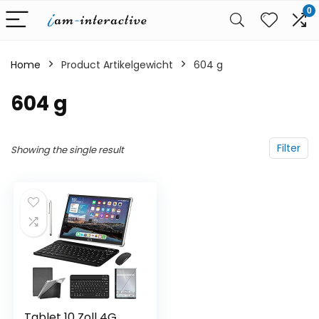
0
Home
Product Artikelgewicht
‎604 g
‎604 g
Filter
Showing the single result
Tablet 10 Zoll 4G