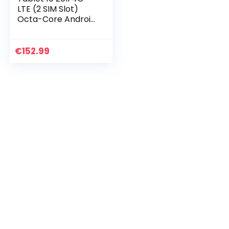
LTE (2 SIM Slot)
Octa-Core Android
11.0 Tablet PC 4GB
RAM 64GB ROM
128GB Erweiterbar
€
152.99
mit Tastatur Maus…