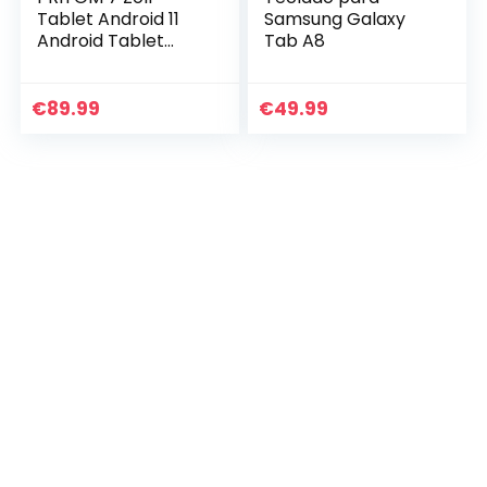
Tablet Android 11
Samsung Galaxy
Android Tablet
Tab A8
FHD1920x1200 IPS
Android WiFi Tablet
Quad Core Tablet
€
89.99
€
49.99
2GB RAM 32GB
ROM…