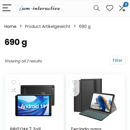
0
Home
Product Artikelgewicht
‎690 g
‎690 g
Filter
Showing all 2 results
PRITOM 7 Zoll
Teclado para