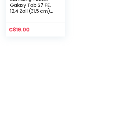
Galaxy Tab S7 FE,
12,4 Zoll (31,5 cm)
mit WLAN und
Betriebssystem
Android, 128 GB,
€
819.00
Schwarz, spanische
Version