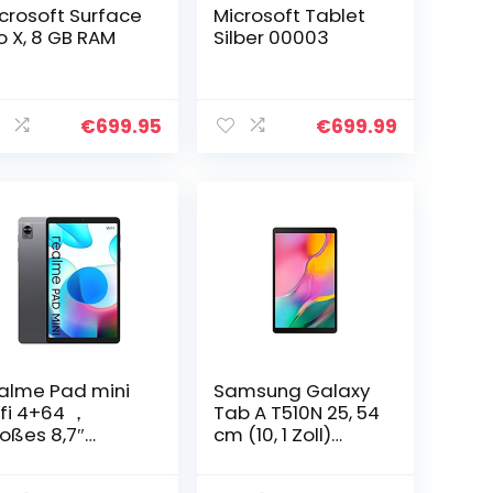
crosoft Surface
Microsoft Tablet
o X, 8 GB RAM
Silber 00003
€
699.95
€
699.99
alme Pad mini
Samsung Galaxy
fi 4+64 ，
Tab A T510N 25, 54
oßes 8,7″
cm (10, 1 Zoll)
splay ，Mega-
Tablet-PC (1, 8
ku mit realme
GHz Octa-Core, 3