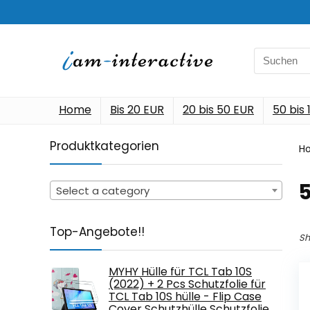
Search
for:
Home
Bis 20 EUR
20 bis 50 EUR
50 bis
Produktkategorien
H
‎
Select a category
Top-Angebote!!
Sh
MYHY Hülle für TCL Tab 10S
(2022) + 2 Pcs Schutzfolie für
TCL Tab 10S hülle - Flip Case
Cover Schutzhülle Schutzfolie…