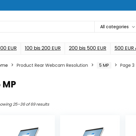
All categories
 100 EUR
100 bis 200 EUR
200 bis 500 EUR
500 EUR
ome
Product Rear Webcam Resolution
‎5 MP
Page 3
5 MP
owing 25–36 of 69 results