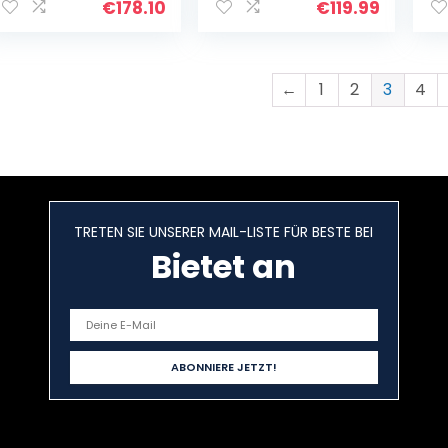
Akku, 8MP + 5MP
Kindersicherung
6
€
178.10
€
119.99
Kamera, Stereo-
Tablet(Pink)
St
Lautsprecher mit
T6
OZO Playback,
18
Dual Mikrofon,
C
←
1
2
3
4
Metallgehäuse –
Un
Ocean Blue
au
Gr
TRETEN SIE UNSERER MAIL-LISTE FÜR BESTE BEI
Bietet an