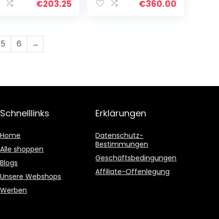
400 mAh ，
GB RAM, 64 GB
€
203.25
€
360.00
arker Unisoc
eMMC, Android
16-Prozessor，
9.0…
 W Quick
harge，7,6 mm
5
6
→
ibody-Design
s Aluminium ，
ey EU
Schnelllinks
Erklärungen
Home
Datenschutz-
Bestimmungen
Alle shoppen
Geschäftsbedingungen
Blogs
Affiliate-Offenlegung
Unsere Webshops
Werben