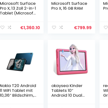
Microsoft Surface
Microsoft Surface
Mi
Pro X, 13 Zoll 2-in-1
Pro X, 16 GB RAM
Pr
Tablet (Microsoft
SQ2, 16 GB RAM,
512 GB SSD, Win 11
Home)
€
1,360.10
€
799.99
Nokia T20 Android
okaysea Kinder
re
11 WiFi Tablet mit
Tablets 10″
Wi
10,36″ Bildschirm,
Android 10 Dual
Gr
4GB RAM/64GB
Kamera 2GB RAM
Di
ROM, 8200mAh
32 GB ROM WLAN
Ak