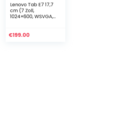
Lenovo Tab E7 17,7
cm (7 Zoll,
1024×600, WSVGA,
Touch) Tablet-PC
(Mediatek MT8167A
Quad-Core, 1GB
€
199.00
RAM, 8GB eMCP,
Wi-Fi…