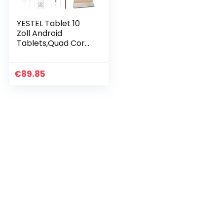
YESTEL Tablet 10
Zoll Android
Tablets,Quad Core
X2 Tablet 32GB
ROM +128GB
Erweiterung,8000m
€
89.85
Ah Batterie|
Bluetooth | WiFi…