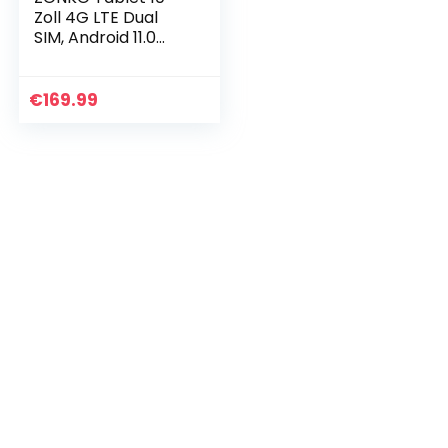
Zoll 4G LTE Dual
SIM, Android 11.0
Tablett mit
Tastatur Maus
Hülle, 4GB
€
169.99
RAM+64GB ROM
(128GB TF),
SC9863…