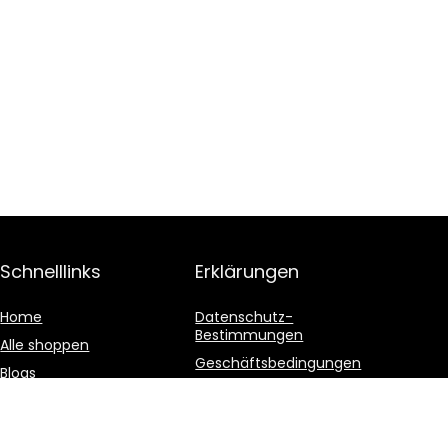
Schnelllinks
Erklärungen
Home
Datenschutz-
Bestimmungen
Alle shoppen
Geschäftsbedingungen
Blogs
Affiliate-Offenlegung
Unsere Webshops
Werben