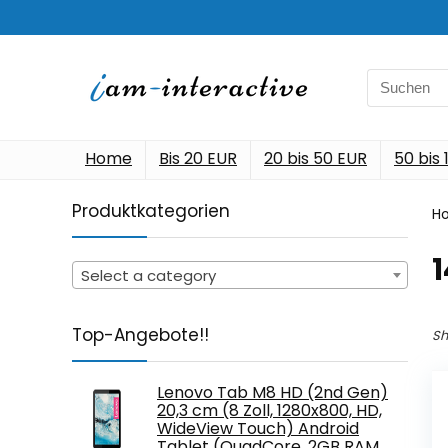
Search
for:
Home
Bis 20 EUR
20 bis 50 EUR
50 bis
Produktkategorien
H
‎
Select a category
Top-Angebote!!
Sh
Lenovo Tab M8 HD (2nd Gen)
20,3 cm (8 Zoll, 1280x800, HD,
WideView Touch) Android
Tablet (QuadCore, 2GB RAM,