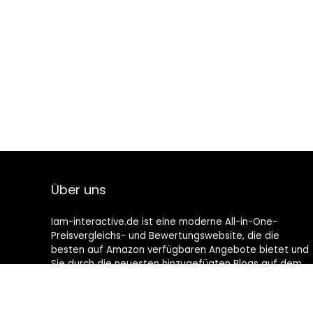
Über uns
Iam-interactive.de ist eine moderne All-in-One-
Preisvergleichs- und Bewertungswebsite, die die
besten auf Amazon verfügbaren Angebote bietet und
Sie durch die neuesten hinzugefügten Blogs auf dem
Laufenden hält. Alle Bilder unterliegen dem
Urheberrecht ihrer jeweiligen Eigentümer. Alle zitierten
Inhalte stammen aus ihren jeweiligen Quellen.