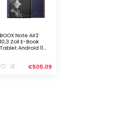
BOOX Note Air2
10,3 Zoll E-Book
Tablet Android 11
Frontlicht CTM
64GB G-Sensor
OTG WiFi BT
€
505.09