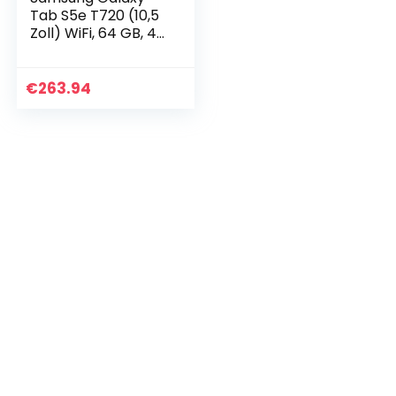
Tab S5e T720 (10,5
Zoll) WiFi, 64 GB, 4
GB RAM, schwarz,
DE Version
€
263.94