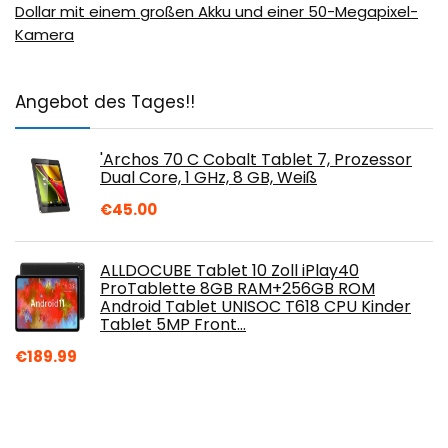
Dollar mit einem großen Akku und einer 50-Megapixel-
Kamera
Angebot des Tages!!
'Archos 70 C Cobalt Tablet 7, Prozessor
Dual Core, 1 GHz, 8 GB, Weiß
€
45.00
ALLDOCUBE Tablet 10 Zoll iPlay40
ProTablette 8GB RAM+256GB ROM
Android Tablet UNISOC T618 CPU Kinder
Tablet 5MP Front…
€
189.99
Vaxson 3 Stück Schutzfolie, kompatibel
mit Qimaoo ZONNYOU KT-101-A 10.1"