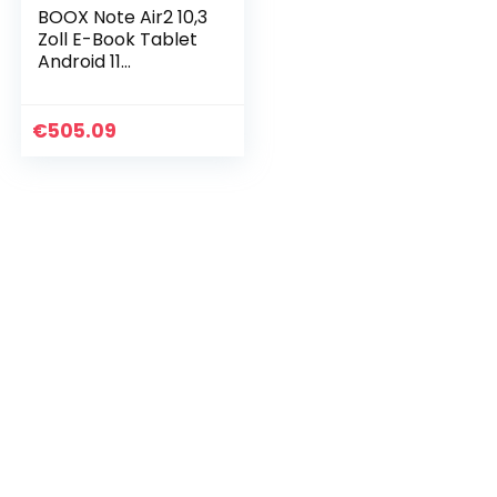
BOOX Note Air2 10,3
Zoll E-Book Tablet
Android 11
Frontlicht CTM
64GB G-Sensor
OTG WiFi BT
€
505.09