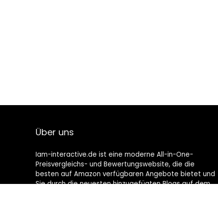
Über uns
Iam-interactive.de ist eine moderne All-in-One-
Preisvergleichs- und Bewertungswebsite, die die
besten auf Amazon verfügbaren Angebote bietet und
Sie durch die neuesten hinzugefügten Blogs auf dem
Laufenden hält. Alle Bilder unterliegen dem
Urheberrecht ihrer jeweiligen Eigentümer. Alle zitierten
Inhalte stammen aus ihren jeweiligen Quellen.