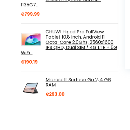
1135G7…
€
799.99
CHUWI Hipad Pro FullView
Tablet 10.8 Inch, Android 11
Octa-Core 2.0Ghz, 2560x1600
IPS QHD, Dual SIM / 4G LTE + 5G
WiFi…
€
190.19
Microsoft Surface Go 2, 4 GB
RAM
€
293.00