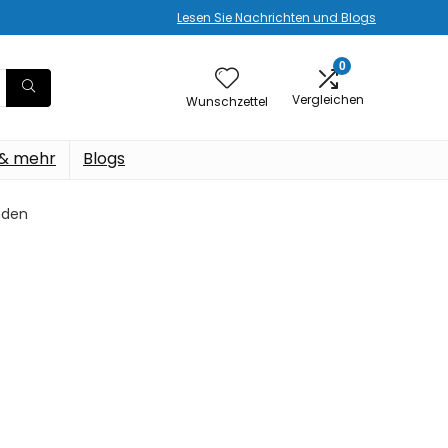
Lesen Sie Nachrichten und Blogs
0
Vergleichen
Wunschzettel
 & mehr
Blogs
nden