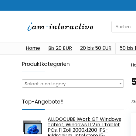
Search
for:
Home
Bis 20 EUR
20 bis 50 EUR
50 bis
Produktkategorien
H
‎
Select a category
Top-Angebote!!
Sh
ALLDOCUBE iWork GT Windows
Tablet, Windows 11 2 in 1 Tablet
PCs, 11 Zoll 2000x1200 IPS-
Bildschirm, Intel Core i5-