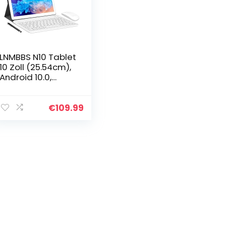
LNMBBS N10 Tablet
10 Zoll (25.54cm),
Android 10.0,
Octa-core Tablet
PC, 4GB RAM,
64GB ROM,
€
109.99
1200×800 FHD, 4G
LTE Dual SIM…