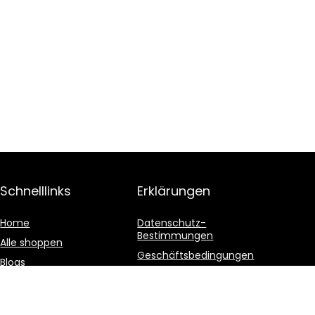
Schnelllinks
Erklärungen
Home
Datenschutz-
Bestimmungen
Alle shoppen
Geschäftsbedingungen
Blogs
Affiliate-Offenlegung
Unsere Webshops
Werben