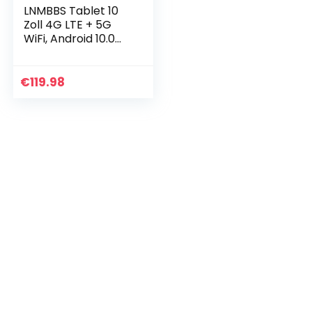
LNMBBS Tablet 10
Zoll 4G LTE + 5G
WiFi, Android 10.0
mit Tastatur,
1920*1200 FHD,
13MP+5MP Kamera,
€
119.98
Octa-core
Prozessor…