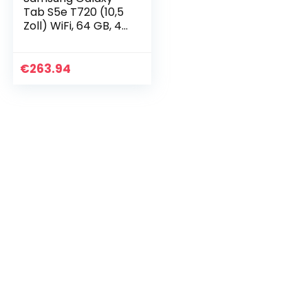
Tab S5e T720 (10,5
Zoll) WiFi, 64 GB, 4
GB RAM, schwarz,
DE Version
€
263.94