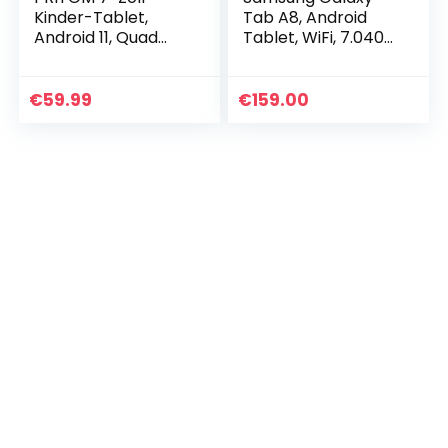
Kinder-Tablet,
Tab A8, Android
Android 11, Quad
Tablet, WiFi, 7.040
Core, 2 GB RAM, 32
mAh Akku, 10,5 Zoll
GB ROM, BT, WLAN,
TFT Display, vier
Dual-Kamera,
Lautsprecher, 32
€
59.99
€
159.00
Bildung, Spiele…
GB/3 GB RAM…