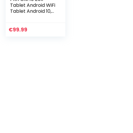
Tablet Android WiFi
Tablet Android 10,
2GB RAM, 32GB
ROM, Erweiterbar
auf 512GB, Quad
€
99.99
Core Prozessor,
HD…