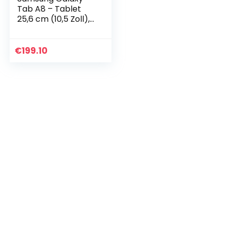
Tab A8 – Tablet
25,6 cm (10,5 Zoll),
64 GB, WiFi,
Android, Farbe
Silber (spanische
€
199.10
Version)