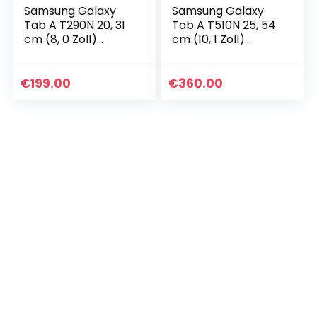
Samsung Galaxy
Samsung Galaxy
Tab A T290N 20, 31
Tab A T510N 25, 54
cm (8, 0 Zoll)
cm (10, 1 Zoll)
Tablet-PC (2, 0
Tablet-PC (1, 8 GHz
GHz Quad-Core, 2
Octa-Core, 3 GB
GB RAM, 32 GB
RAM, 64 GB eMMC,
€
199.00
€
360.00
eMMC, Android 9.0…
Android 9.0…