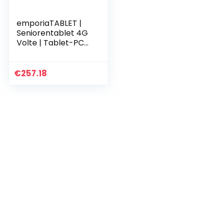
emporiaTABLET |
Seniorentablet 4G
Volte | Tablet-PC
mit SIM-Karte | 10,1-
Zoll-Display |
Android 11 | 13 MP
€
257.18
Kamera…