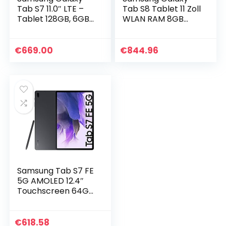
Tab S7 11.0″ LTE –
Tab S8 Tablet 11 Zoll
Tablet 128GB, 6GB
WLAN RAM 8GB
RAM, Black
256GB Android 12
Graphite
[Italienische
€
669.00
€
844.96
Version] 2022
Samsung Tab S7 FE
5G AMOLED 12.4″
Touchscreen 64GB
Android 11 16MP
Black
€
618.58