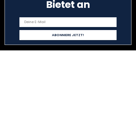
Bietet an
Schnelllinks
Home
Alle shoppen
Blogs
Unsere Webshops
Werben
Erklärungen