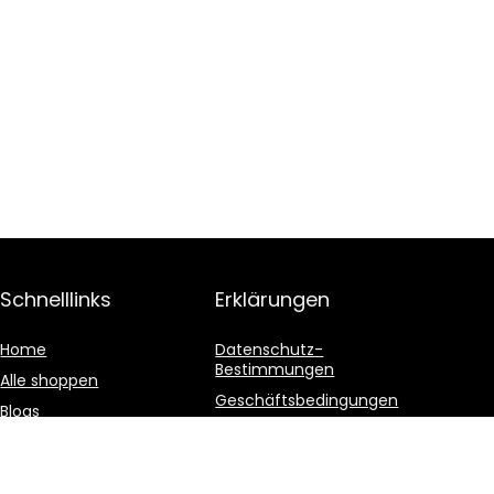
Schnelllinks
Erklärungen
Home
Datenschutz-
Bestimmungen
Alle shoppen
Geschäftsbedingungen
Blogs
Affiliate-Offenlegung
Unsere Webshops
Werben