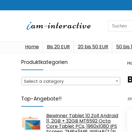
Search
for:
Home
Bis 20 EUR
20 bis 50 EUR
50 bis
Produktkategorien
H
Select a category
Top-Angebote!!
Sh
Bewinner Tablet 10 Zoll Android
11, 2GB + 32GB MT6592 Octa
Core Tablet PCs, 1960x1080 IPS
Screen, 2MP+5MP, WiFi+B/T/N…