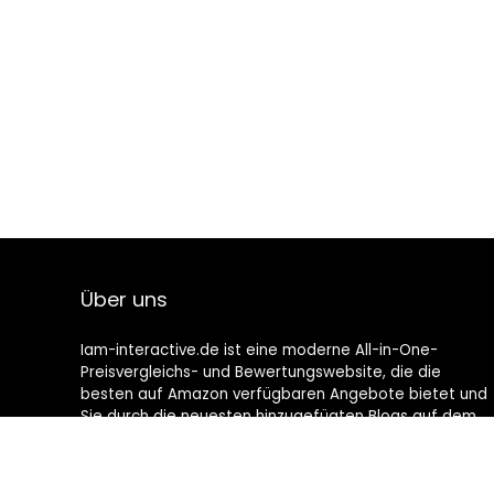
Über uns
Iam-interactive.de ist eine moderne All-in-One-
Preisvergleichs- und Bewertungswebsite, die die
besten auf Amazon verfügbaren Angebote bietet und
Sie durch die neuesten hinzugefügten Blogs auf dem
Laufenden hält. Alle Bilder unterliegen dem
Urheberrecht ihrer jeweiligen Eigentümer. Alle zitierten
Inhalte stammen aus ihren jeweiligen Quellen.