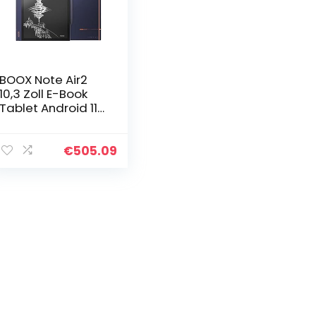
BOOX Note Air2
10,3 Zoll E-Book
Tablet Android 11
Frontlicht CTM
64GB G-Sensor
OTG WiFi BT
€
505.09