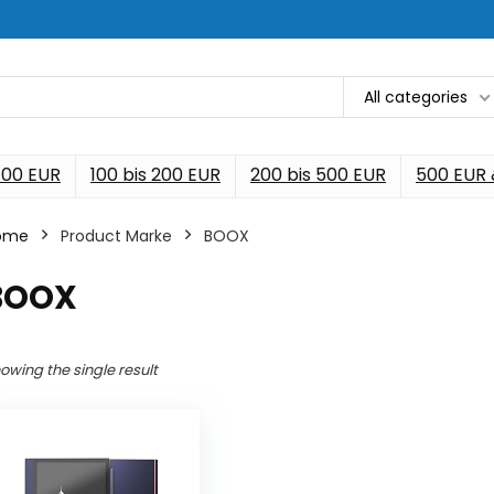
All categories
 100 EUR
100 bis 200 EUR
200 bis 500 EUR
500 EUR
ome
Product Marke
‎BOOX
‎BOOX
owing the single result