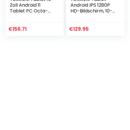
Zoll Android 11
Android IPS 1280P
Tablet PC Octa-
HD-Bildschirm, 10-
Core, 4GB RAM,
Zoll-2-in-1-Tablets
64GB ROM, WiFi,
PC, 8 Kern CPU,
Dual Kamera, GPS,
6000mAh Batterie,
€
156.71
€
129.95
1280×800 HD IPS…
64GB Speicher…