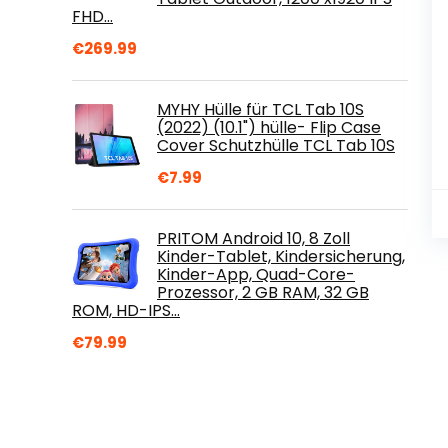
FHD…
€
269.99
MYHY Hülle für TCL Tab 10S
(2022) (10.1") hülle- Flip Case
Cover Schutzhülle TCL Tab 10S
€
7.99
PRITOM Android 10, 8 Zoll
Kinder-Tablet, Kindersicherung,
Kinder-App, Quad-Core-
Prozessor, 2 GB RAM, 32 GB
ROM, HD-IPS…
€
79.99