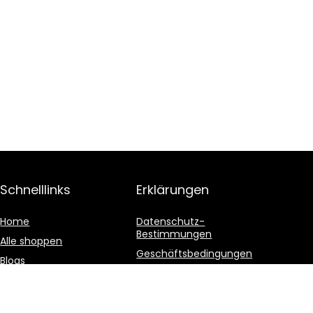
Schnelllinks
Erklärungen
Home
Datenschutz-
Bestimmungen
Alle shoppen
Geschäftsbedingungen
Blogs
Affiliate-Offenlegung
Unsere Webshops
Werben