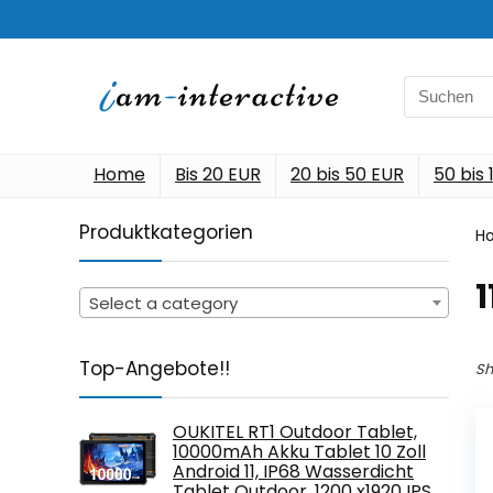
Search
for:
Home
Bis 20 EUR
20 bis 50 EUR
50 bis
Produktkategorien
H
‎
Select a category
Top-Angebote!!
Sh
OUKITEL RT1 Outdoor Tablet,
10000mAh Akku Tablet 10 Zoll
Android 11, IP68 Wasserdicht
Tablet Outdoor, 1200 x1920 IPS