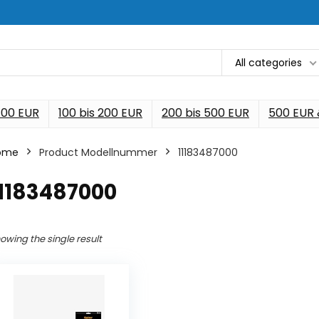
All categories
 100 EUR
100 bis 200 EUR
200 bis 500 EUR
500 EUR
ome
Product Modellnummer
‎11183487000
11183487000
owing the single result