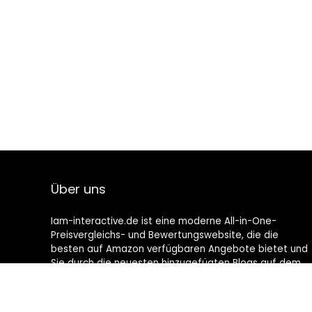
Über uns
Iam-interactive.de ist eine moderne All-in-One-
Preisvergleichs- und Bewertungswebsite, die die
besten auf Amazon verfügbaren Angebote bietet und
Sie durch die neuesten hinzugefügten Blogs auf dem
Laufenden hält. Alle Bilder unterliegen dem
Urheberrecht ihrer jeweiligen Eigentümer. Alle zitierten
Inhalte stammen aus ihren jeweiligen Quellen.