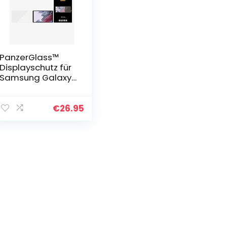
PanzerGlass™
Displayschutz für
Samsung Galaxy
T A7 Lite –
kratzfestes,
gehärtetes
€
26.95
Displayschutz
Glas mit
vollständiger…