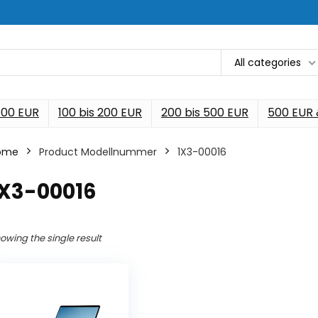
All categories
 100 EUR
100 bis 200 EUR
200 bis 500 EUR
500 EUR
ome
Product Modellnummer
‎1X3-00016
1X3-00016
owing the single result