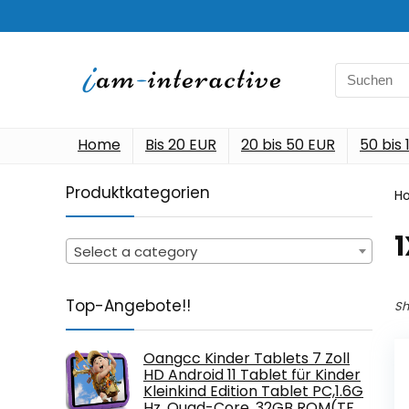
Search
for:
Home
Bis 20 EUR
20 bis 50 EUR
50 bis
Produktkategorien
H
‎
Select a category
Top-Angebote!!
Sh
Oangcc Kinder Tablets 7 Zoll
HD Android 11 Tablet für Kinder
Kleinkind Edition Tablet PC,1.6G
Hz, Quad-Core, 32GB ROM(TF…