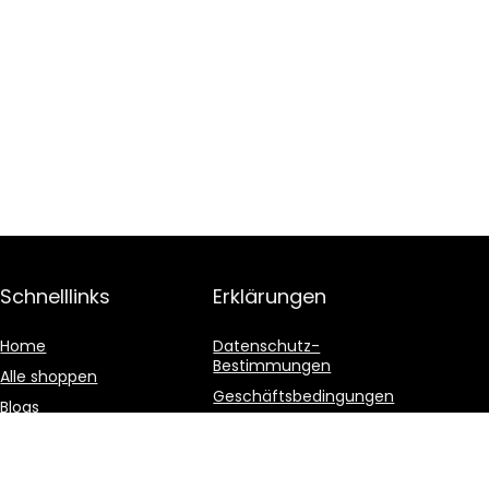
Schnelllinks
Erklärungen
Home
Datenschutz-
Bestimmungen
Alle shoppen
Geschäftsbedingungen
Blogs
Affiliate-Offenlegung
Unsere Webshops
Werben