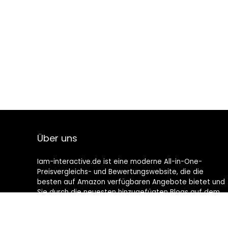
Über uns
Iam-interactive.de ist eine moderne All-in-One-
Preisvergleichs- und Bewertungswebsite, die die
besten auf Amazon verfügbaren Angebote bietet und
Sie durch die neuesten hinzugefügten Blogs auf dem
Laufenden hält. Alle Bilder unterliegen dem
Urheberrecht ihrer jeweiligen Eigentümer. Alle zitierten
Inhalte stammen aus ihren jeweiligen Quellen.