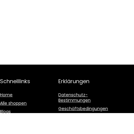
Schnelllinks
Erklärungen
Home
Datenschutz-
Bestimmungen
Alle shoppen
Geschäftsbedingungen
Blogs
Affiliate-Offenlegung
Unsere Webshops
Werben