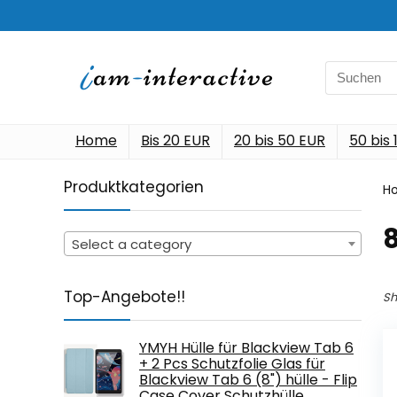
Search
for:
Home
Bis 20 EUR
20 bis 50 EUR
50 bis
Produktkategorien
H
Select a category
Top-Angebote!!
Sh
YMYH Hülle für Blackview Tab 6
+ 2 Pcs Schutzfolie Glas für
Blackview Tab 6 (8") hülle - Flip
Case Cover Schutzhülle