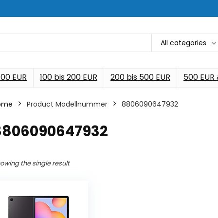
All categories
 100 EUR
100 bis 200 EUR
200 bis 500 EUR
500 EUR
ome
Product Modellnummer
‎8806090647932
‎8806090647932
owing the single result