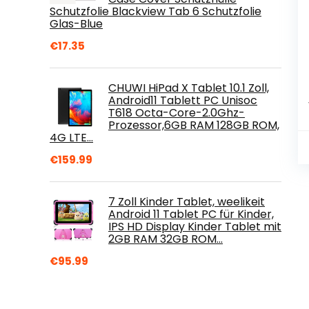
Schutzfolie Blackview Tab 6 Schutzfolie
Glas-Blue
€
17.35
CHUWI HiPad X Tablet 10.1 Zoll,
Android11 Tablett PC Unisoc
T618 Octa-Core-2.0Ghz-
Prozessor,6GB RAM 128GB ROM,
4G LTE…
€
159.99
7 Zoll Kinder Tablet, weelikeit
Android 11 Tablet PC für Kinder,
IPS HD Display Kinder Tablet mit
2GB RAM 32GB ROM…
€
95.99