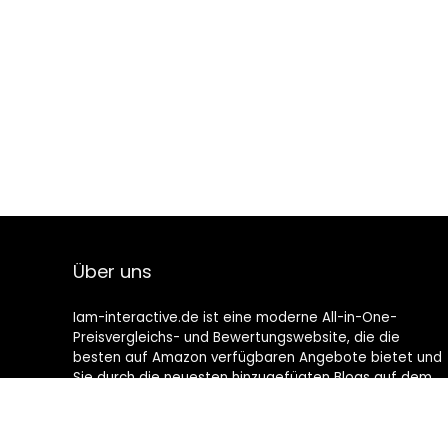
Über uns
Iam-interactive.de ist eine moderne All-in-One-
Preisvergleichs- und Bewertungswebsite, die die
besten auf Amazon verfügbaren Angebote bietet und
Sie durch die neuesten hinzugefügten Blogs auf dem
Laufenden hält. Alle Bilder unterliegen dem
Urheberrecht ihrer jeweiligen Eigentümer. Alle zitierten
Inhalte stammen aus ihren jeweiligen Quellen.