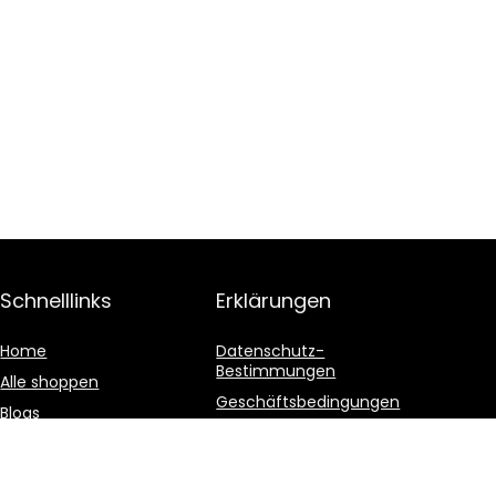
Schnelllinks
Erklärungen
Home
Datenschutz-
Bestimmungen
Alle shoppen
Geschäftsbedingungen
Blogs
Affiliate-Offenlegung
Unsere Webshops
Werben