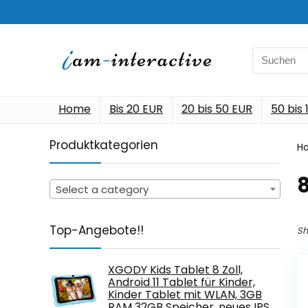
Search
for:
Home
Bis 20 EUR
20 bis 50 EUR
50 bis
Produktkategorien
H
Select a category
Top-Angebote!!
Sh
XGODY Kids Tablet 8 Zoll,
Android 11 Tablet für Kinder,
Kinder Tablet mit WLAN, 3GB
RAM 32GB Speicher, neues IPS