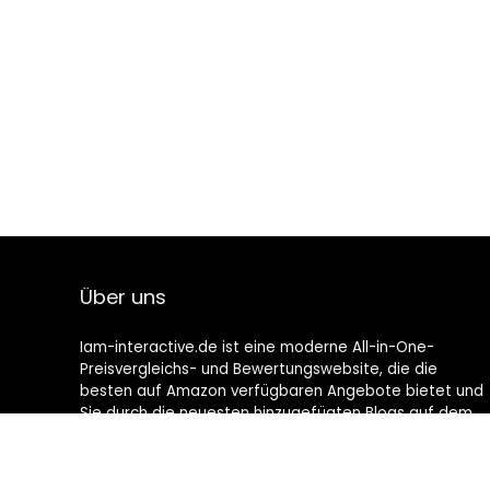
Über uns
Iam-interactive.de ist eine moderne All-in-One-
Preisvergleichs- und Bewertungswebsite, die die
besten auf Amazon verfügbaren Angebote bietet und
Sie durch die neuesten hinzugefügten Blogs auf dem
Laufenden hält. Alle Bilder unterliegen dem
Urheberrecht ihrer jeweiligen Eigentümer. Alle zitierten
Inhalte stammen aus ihren jeweiligen Quellen.