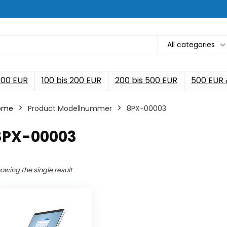
All categories
 100 EUR
100 bis 200 EUR
200 bis 500 EUR
500 EUR
ome
Product Modellnummer
‎8PX-00003
‎8PX-00003
owing the single result