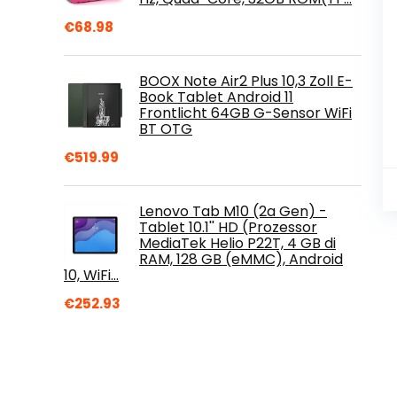
€
68.98
BOOX Note Air2 Plus 10,3 Zoll E-
Book Tablet Android 11
Frontlicht 64GB G-Sensor WiFi
BT OTG
€
519.99
Lenovo Tab M10 (2a Gen) -
Tablet 10.1'' HD (Prozessor
MediaTek Helio P22T, 4 GB di
RAM, 128 GB (eMMC), Android
10, WiFi…
€
252.93