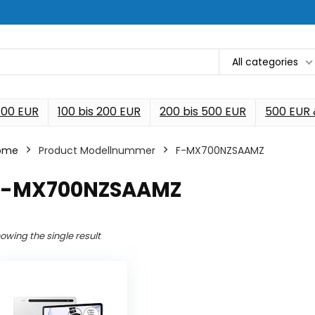
All categories
 100 EUR
100 bis 200 EUR
200 bis 500 EUR
500 EUR
ome
Product Modellnummer
‎F-MX700NZSAAMZ
‎F-MX700NZSAAMZ
owing the single result