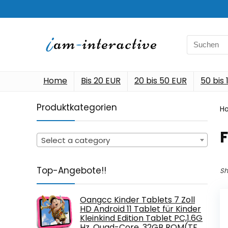
Search
for:
Home
Bis 20 EUR
20 bis 50 EUR
50 bis
Produktkategorien
H
Select a category
Top-Angebote!!
Sh
Oangcc Kinder Tablets 7 Zoll
HD Android 11 Tablet für Kinder
Kleinkind Edition Tablet PC,1.6G
Hz, Quad-Core, 32GB ROM(TF…