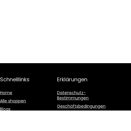
Schnelllinks
Erklärungen
Home
Datenschutz-
Bestimmungen
Alle shoppen
Geschäftsbedingungen
Blogs
Affiliate-Offenlegung
Unsere Webshops
Werben