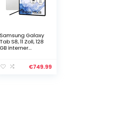
Samsung Galaxy
Tab S8, 11 Zoll, 128
GB interner
Speicher, 8 GB
RAM, Wi-Fi,
Android Tablet
€
749.99
inklusive S Pen,
Silver, inkl…