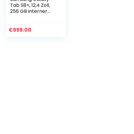
Tab S8+, 12,4 Zoll,
256 GB interner
Speicher, 8 GB
RAM, Wi-Fi, Android
Tablet inklusive S
€
999.00
Pen, Graphite…