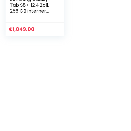
Tab S8+, 12,4 Zoll,
256 GB interner
Speicher, 8 GB
RAM, 5G, Android
Tablet inklusive S
€
1,049.00
Pen, Pink Gold…