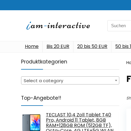
Search
for:
Home
Bis 20 EUR
20 bis 50 EUR
50 bis
Produktkategorien
H
Select a category
Top-Angebote!!
Sh
TECLAST 10,4 Zoll Tablet T40
Pro, Android 11 Tablet, 8GB
RAM+128GB ROM (512GB TF),
Octa-Core, 4G LTE+5G WLAN,