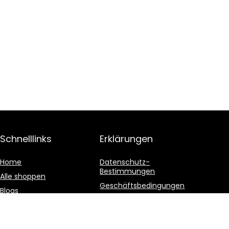
Schnelllinks
Erklärungen
Home
Datenschutz-
Bestimmungen
Alle shoppen
Geschäftsbedingungen
Blogs
Affiliate-Offenlegung
Unsere Webshops
Werben