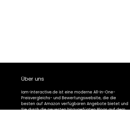
Über uns
Iam-interactive.de ist eine moderne All-in-One-
Preisvergleichs- und Bewertungswebsite, die die
besten auf Amazon verfügbaren Angebote bietet und
Sie durch die neuesten hinzugefügten Blogs auf dem
Laufenden hält. Alle Bilder unterliegen dem
Urheberrecht ihrer jeweiligen Eigentümer. Alle zitierten
Inhalte stammen aus ihren jeweiligen Quellen.