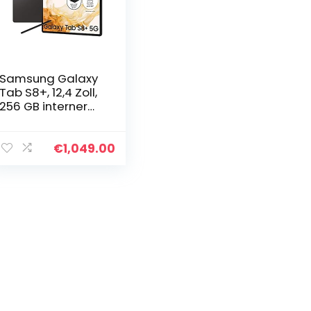
Samsung Galaxy
Tab S8+, 12,4 Zoll,
256 GB interner
Speicher, 8 GB
RAM, 5G, Android
Tablet inklusive S
€
1,049.00
Pen, Graphite…