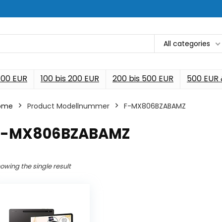
All categories
 100 EUR
100 bis 200 EUR
200 bis 500 EUR
500 EUR
ome
Product Modellnummer
‎F-MX806BZABAMZ
‎F-MX806BZABAMZ
owing the single result