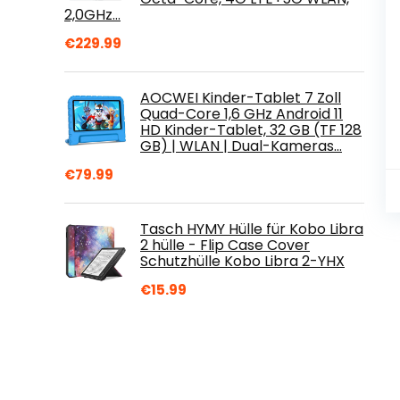
2,0GHz…
€
229.99
AOCWEI Kinder-Tablet 7 Zoll
Quad-Core 1,6 GHz Android 11
HD Kinder-Tablet, 32 GB (TF 128
GB) | WLAN | Dual-Kameras…
€
79.99
Tasch HYMY Hülle für Kobo Libra
2 hülle - Flip Case Cover
Schutzhülle Kobo Libra 2-YHX
€
15.99