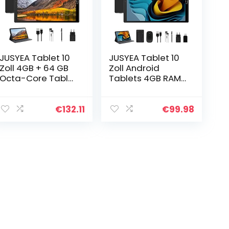
JUSYEA Tablet 10
JUSYEA Tablet 10
Zoll 4GB + 64 GB
Zoll Android
Octa-Core Tablet
Tablets 4GB RAM
Android WLAN,
+ 64GB ROM,
GPS, Bluetooth,
WLAN, SD/TF 4-
SD/TF 4-256 GB,
256GB
€
132.11
€
99.98
6000 mAh Akku, 5
Erweiterung,
MP + 8…
Bluetooth, 2.5D
IPS, 5 MP + 8…