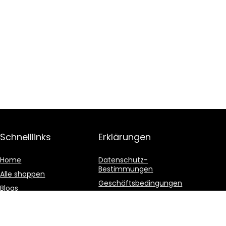
Schnelllinks
Erklärungen
Home
Datenschutz-
Bestimmungen
Alle shoppen
Geschäftsbedingungen
Blogs
Affiliate-Offenlegung
Unsere Webshops
Werben