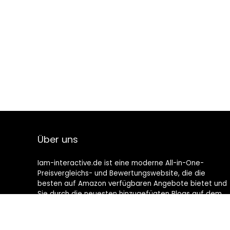
Über uns
Iam-interactive.de ist eine moderne All-in-One-
Preisvergleichs- und Bewertungswebsite, die die
besten auf Amazon verfügbaren Angebote bietet und
Sie durch die neuesten hinzugefügten Blogs auf dem
Laufenden hält. Alle Bilder unterliegen dem
Urheberrecht ihrer jeweiligen Eigentümer. Alle zitierten
Inhalte stammen aus ihren jeweiligen Quellen.