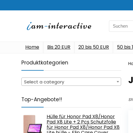
Search
for:
Home
Bis 20 EUR
20 bis 50 EUR
50 bis
Produktkategorien
H
‎
Select a category
Top-Angebote!!
Sh
Hülle für Honor Pad X8/Honor
Pad X8 Lite + 2 Pcs Schutzfolie
für Honor Pad X8/Honor Pad X8
Lite hülle - Flip Case Cover…