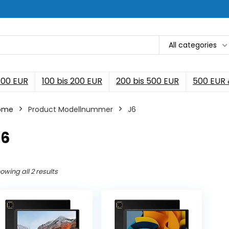
All categories
 100 EUR
100 bis 200 EUR
200 bis 500 EUR
500 EUR
ome
Product Modellnummer
‎J6
J6
owing all 2 results